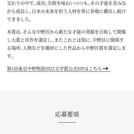
交わりの中で、成功、失敗を味わいつつも、その才能を育みな
第２回東京中野文学賞の
クラウドフ
がら成長し、日本の未来を担う人材を常に各地に輩出し続け
2024.07.23
ァンディング
がスタートしました！
てきました。
2024.07.19
最終選考委員
が発表されました！
本賞は、そんな中野区から新たな才能の発掘を目指して開催
第２回東京中野文学賞に、ご協賛いた
し大賞と佳作を選定し、またこれとは別に、中野区に関係す
だける方を募集しております。
2024.06.11
る場所、人物などを題材にした作品から中野区賞を選定しま
ぜひ
こちら
をご確認いただき、ご支援
す。
の程よろしくお願い申し上げます。
第1回東京中野物語2022文学賞
候補
第1回東京中野物語2022文学賞公式HPはこちら
作からデビュー！
2024.04.30
『水槽世界』（飛鳥新社）4月23日発
売。
詳しくは
こちら
応募要項