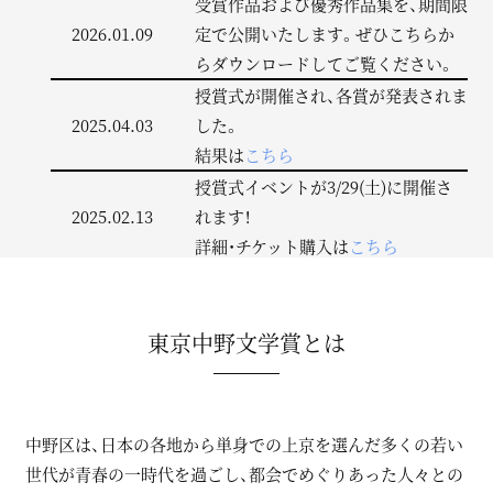
受賞作品および優秀作品集を、期間限
2026.01.09
定で公開いたします。ぜひこちらか
らダウンロードしてご覧ください。
授賞式が開催され、各賞が発表されま
2025.04.03
した。
結果は
こちら
授賞式イベントが3/29(土)に開催さ
2025.02.13
れます！
詳細・チケット購入は
こちら
二次選考の結果が発表されました。
2024.12.28
ダウンロードは
こちら
東京中野文学賞とは
一次選考の結果が発表されました。
2024.10.31
ダウンロードは
こちら
応募数集計の結果、216作品のご応募
をいただきました！
中野区は、日本の各地から単身での上京を選んだ多くの若い
2024.09.25
一次選考結果は10月下旬発表予定で
世代が青春の一時代を過ごし、都会でめぐりあった人々との
す。