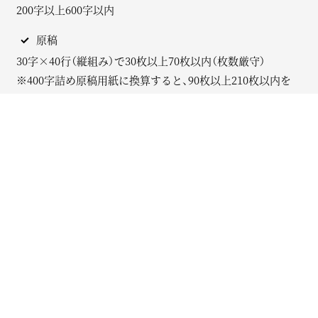
200字以上600字以内
原稿
30字×40行（縦組み）で30枚以上70枚以内（枚数厳守）
※400字詰め原稿用紙に換算すると、90枚以上210枚以内を
目安とする。
作品募集は終了いたしました。ご応募有難うござ
いました。
よくある質問