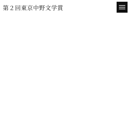
第２回東京中野文学賞
第２回東京中野文学賞とは
応募要項
応募方法
よくある質問
協賛のお願い
お問い合わせ