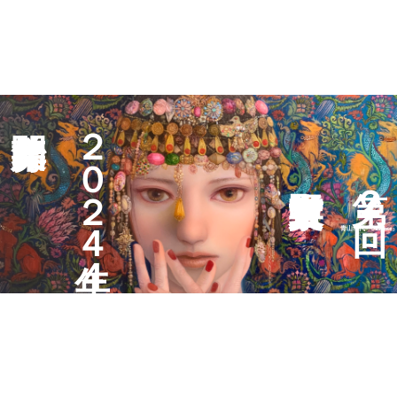
２
０
２
２
４
青
山
幸
代
「
S
a
l
o
m
e
４